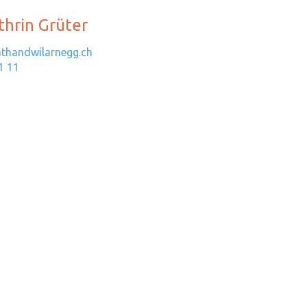
thrin
Grüter
athandwilarnegg.ch
1 11