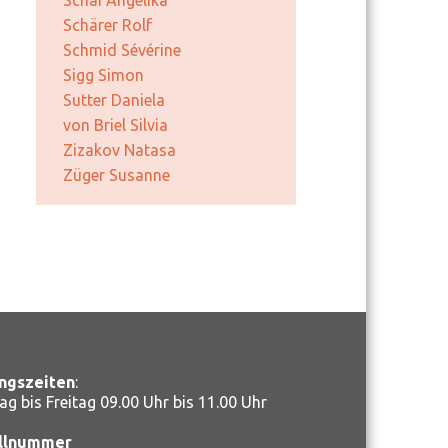
Schai Angelika
Schärer Rolf
Schmid Sévérine
Sigg Simon
Sutter Daniela
von Briel Silvia
Zizakov Natasa
Züger Susanne
ngszeiten
:
ag bis Freitag 09.00 Uhr bis 11.00 Uhr
llnummer