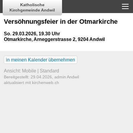
Katholische
Kirchgemeinde Andwil
Versöhnungsfeier in der Otmarkirche
So. 29.03.2026, 19.30 Uhr
Otmarkirche
,
Arneggerstrasse 2, 9204 Andwil
in meinen Kalender übernehmen
Ansicht:
Mobile
|
Standard
Bereitgestellt: 29.04.2026,
admin Andwil
aktualisiert mit kirchenweb.ch