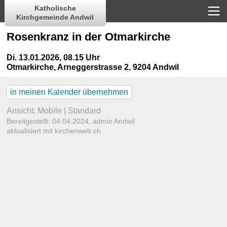
Katholische
Kirchgemeinde Andwil
Rosenkranz in der Otmarkirche
Di. 13.01.2026, 08.15 Uhr
Otmarkirche
,
Arneggerstrasse 2, 9204 Andwil
in meinen Kalender übernehmen
Ansicht:
Mobile
|
Standard
Bereitgestellt: 04.04.2024,
admin Andwil
aktualisiert mit kirchenweb.ch