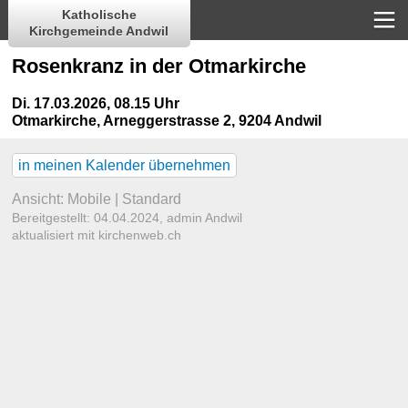
Katholische
Kirchgemeinde Andwil
Rosenkranz in der Otmarkirche
Di. 17.03.2026, 08.15 Uhr
Otmarkirche
,
Arneggerstrasse 2, 9204 Andwil
in meinen Kalender übernehmen
Ansicht:
Mobile
|
Standard
Bereitgestellt: 04.04.2024,
admin Andwil
aktualisiert mit kirchenweb.ch