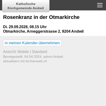
Katholische
Kirchgemeinde Andwil
Rosenkranz in der Otmarkirche
Di. 29.09.2026, 08.15 Uhr
Otmarkirche
,
Arneggerstrasse 2, 9204 Andwil
in meinen Kalender übernehmen
Ansicht:
Mobile
|
Standard
Bereitgestellt: 04.04.2024,
admin Andwil
aktualisiert mit kirchenweb.ch