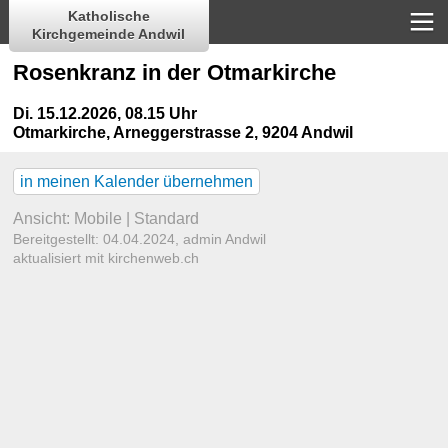
Katholische
Kirchgemeinde Andwil
Rosenkranz in der Otmarkirche
Di. 15.12.2026, 08.15 Uhr
Otmarkirche
,
Arneggerstrasse 2, 9204 Andwil
in meinen Kalender übernehmen
Ansicht:
Mobile
|
Standard
Bereitgestellt: 04.04.2024,
admin Andwil
aktualisiert mit kirchenweb.ch