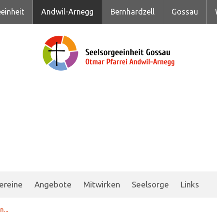
einheit
Andwil-Arnegg
Bernhardzell
Gossau
ereine
Angebote
Mitwirken
Seelsorge
Links
...