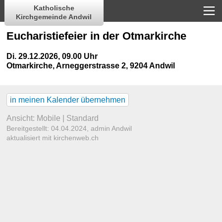
Katholische
Kirchgemeinde Andwil
Eucharistiefeier in der Otmarkirche
Di. 29.12.2026, 09.00 Uhr
Otmarkirche
,
Arneggerstrasse 2, 9204 Andwil
in meinen Kalender übernehmen
Ansicht:
Mobile
|
Standard
Bereitgestellt: 04.04.2024,
admin Andwil
aktualisiert mit kirchenweb.ch