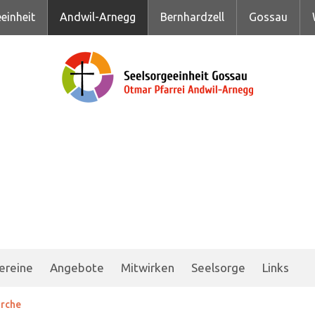
einheit
Andwil-Arnegg
Bernhardzell
Gossau
ereine
Angebote
Mitwirken
Seelsorge
Links
irche