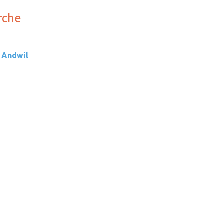
rche
 Andwil