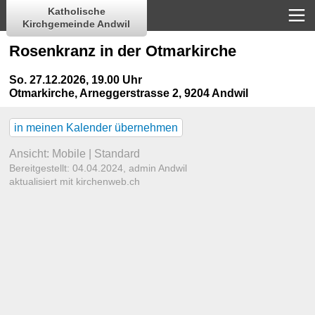
Katholische
Kirchgemeinde Andwil
Rosenkranz in der Otmarkirche
So. 27.12.2026, 19.00 Uhr
Otmarkirche
,
Arneggerstrasse 2, 9204 Andwil
in meinen Kalender übernehmen
Ansicht:
Mobile
|
Standard
Bereitgestellt: 04.04.2024,
admin Andwil
aktualisiert mit kirchenweb.ch